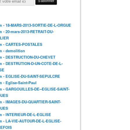
m - 18-MARS-2013-SORTIE-DE-L-ORGUE
m - 20-mars-2013-RETRAIT-DU-
LIER
m - CARTES-POSTALES
 - demolition
m - DESTRUCTION-DU-CHEVET
m - DESTRUTION-D-UN-COTE-DE-L-
SE
m - EGLISE-DU-SAINT-SEPULCRE
 - Eglise-Saint-Paul
m - GARGOUILLES-DE--EGLISE-SAINT-
QUES
m - IMAGES-DU-QUARTIER-SAINT-
QUES
m - INTERIEUR-DE-L-EGLISE
m - LA-VIE-AUTOUR-DE-L-EGLISE-
EFOIS