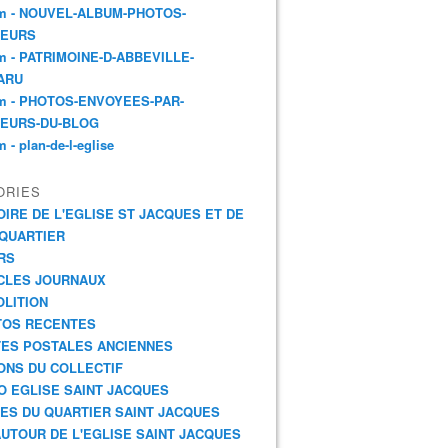
m - NOUVEL-ALBUM-PHOTOS-
TEURS
m - PATRIMOINE-D-ABBEVILLE-
ARU
m - PHOTOS-ENVOYEES-PAR-
TEURS-DU-BLOG
 - plan-de-l-eglise
ORIES
OIRE DE L'EGLISE ST JACQUES ET DE
QUARTIER
RS
CLES JOURNAUX
LITION
TOS RECENTES
ES POSTALES ANCIENNES
ONS DU COLLECTIF
O EGLISE SAINT JACQUES
ES DU QUARTIER SAINT JACQUES
AUTOUR DE L'EGLISE SAINT JACQUES