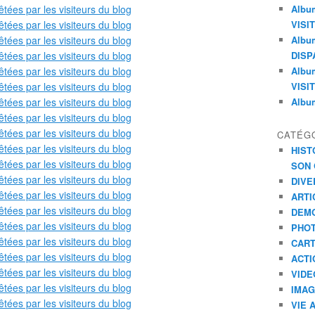
Albu
VISI
Albu
DISP
Albu
VISI
Album
CATÉG
HIST
SON 
DIVE
ARTI
DEMO
PHO
CART
ACTI
VIDE
IMAG
VIE 