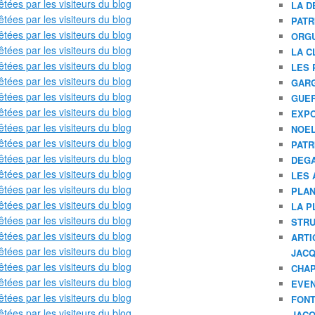
LA D
PATR
ORGU
LA C
LES 
GAR
GUER
EXPO
NOEL
PATR
DEGA
LES 
PLAN
LA P
STRU
ARTI
JAC
CHAP
EVE
FONT
JAC