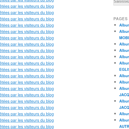
Email
PAGES
Albu
Albu
MOBI
Albu
Album
Albu
Albu
EGLI
Albu
Album
Albu
JAC
Albu
JAC
Albu
Albu
AUTR