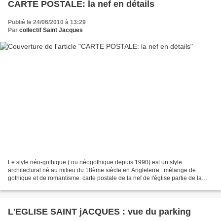
CARTE POSTALE: la nef en détails
Publié le 24/06/2010 à 13:29
Par
collectif Saint Jacques
Le style néo-gothique ( ou néogothique depuis 1990) est un style
architectural né au milieu du 18ème siècle en Angleterre : mélange de
gothique et de romantisme. carte postale de la nef de l'église partie de la
carte postale agrandie les fenêtres ogivales...
L'EGLISE SAINT jACQUES : vue du parking