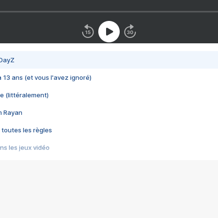
 DayZ
 a 13 ans (et vous l'avez ignoré)
e (littéralement)
im Rayan
 toutes les règles
s les jeux vidéo
us choquant de Rockstar ? - Le scandale BULLY
e plus moche de Steam
du RÊVE tourne au CAUCHEMAR
pendant 8 heures